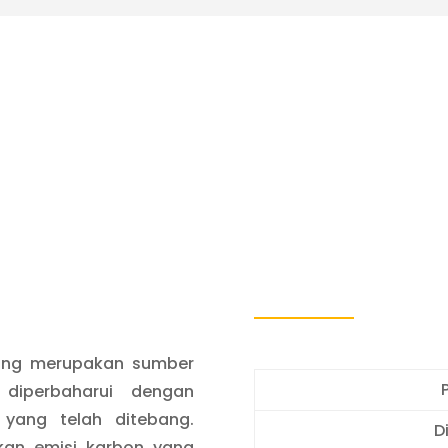
yang merupakan sumber
 diperbaharui dengan
yang telah ditebang.
D
kan emisi karbon yang