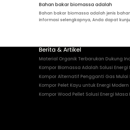
Bahan bakar biomassa adalah
Bahan bakar biomassa adalah jenis bahan
informasi selengkapnya, Anda dapat kunj
Berita & Artikel
Material Organik Terbarukan Dukung Ind
Kompor Biomassa Adalah Solusi Energ
Kompor Alternatif Pengganti Gas Mulai 
Kompor Pelet Kayu untuk Energi Modern
Kompor Wood Pellet Solusi Energi Masa 