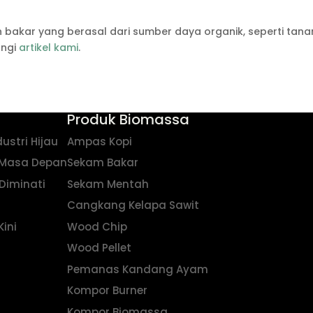
 bakar yang berasal dari sumber daya organik, seperti tan
ungi
artikel kami
.
Produk Biomassa
ustri Hijau
Ampas Kopi
i Masa Depan
Sekam Bakar
Diminati
Sekam Mentah
Cangkang Kelapa Sawit
Kini
Wood Chip
Wood Pellet
Pemanas Kandang Ayam
Kompor Burner
Kompor Biomassa