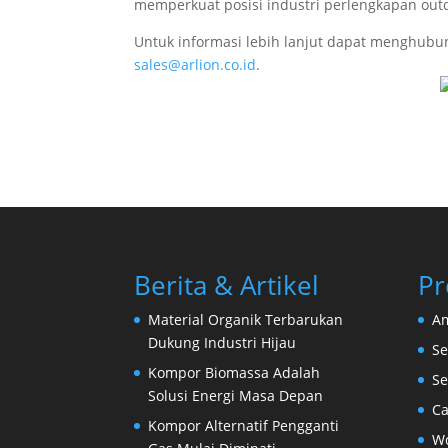
memperkuat posisi industri perlengkapan out
Untuk informasi lebih lanjut dapat menghubu
sales@arlion.co.id
.
Berita & Artikel
Pr
Material Organik Terbarukan
Am
Dukung Industri Hijau
Se
Kompor Biomassa Adalah
S
Solusi Energi Masa Depan
Ca
Kompor Alternatif Pengganti
W