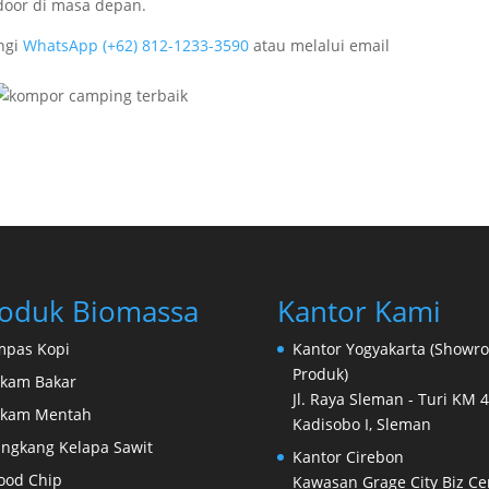
door di masa depan.
ngi
WhatsApp (+62) 812-1233-3590
atau melalui email
oduk Biomassa
Kantor Kami
pas Kopi
Kantor Yogyakarta (Showr
Produk)
kam Bakar
Jl. Raya Sleman - Turi KM 4
ekam Mentah
Kadisobo I, Sleman
ngkang Kelapa Sawit
Kantor Cirebon
ood Chip
Kawasan Grage City Biz Ce