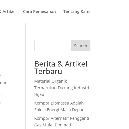
& Artikel
Cara Pemesanan
Tentang Kami
Search
Berita & Artikel
Terbaru
r
Material Organik
 dan
Terbarukan Dukung Industri
n
Hijau
i
i
Kompor Biomassa Adalah
Solusi Energi Masa Depan
Kompor Alternatif Pengganti
Gas Mulai Diminati