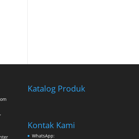
Katalog Produk
oom
,
Kontak Kami
WhatsApp:
nter