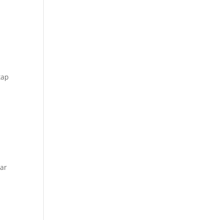
tap
n
ar