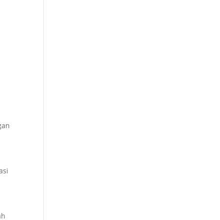
gan
asi
ah