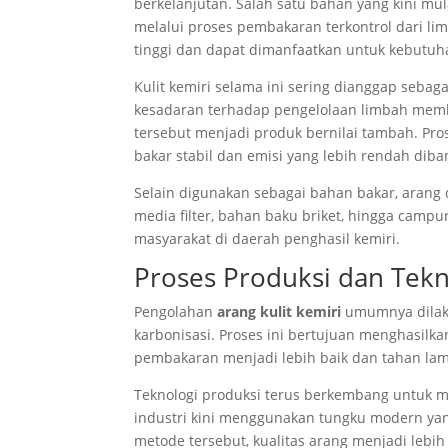
berkelanjutan. Salah satu bahan yang kini m
melalui proses pembakaran terkontrol dari limba
tinggi dan dapat dimanfaatkan untuk kebutu
Kulit kemiri selama ini sering dianggap sebag
kesadaran terhadap pengelolaan limbah mem
tersebut menjadi produk bernilai tambah. Pr
bakar stabil dan emisi yang lebih rendah dib
Selain digunakan sebagai bahan bakar, arang d
media filter, bahan baku briket, hingga camp
masyarakat di daerah penghasil kemiri.
Proses Produksi dan Tek
Pengolahan
arang kulit kemiri
umumnya dilaku
karbonisasi. Proses ini bertujuan menghasilk
pembakaran menjadi lebih baik dan tahan lam
Teknologi produksi terus berkembang untuk me
industri kini menggunakan tungku modern ya
metode tersebut, kualitas arang menjadi lebi