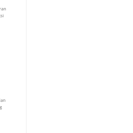
ran
si
dan
ng