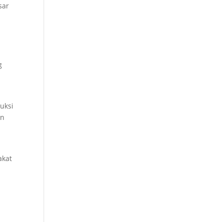
sar
g
uksi
an
akat