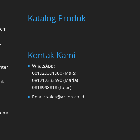
Katalog Produk
oom
,
Kontak Kami
WhatsApp:
nter
081929391980
(Mala)
081212333590
(Maria)
k,
0818998818
(Fajar)
Email:
sales@arlion.co.id
ubur