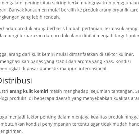
 mengalami peningkatan seiring berkembangnya tren penggunaa
an. Banyak konsumen mulai beralih ke produk arang organik kar
ingkungan yang lebih rendah.
rhadap produk arang berbasis limbah pertanian, termasuk arang k
a energi terbarukan dan produk alami dinilai menjadi target pote
, arang dari kulit kemiri mulai dimanfaatkan di sektor kuliner,
enghasilkan panas yang stabil dan aroma yang khas. Kondisi
eningkat di pasar domestik maupun internasional.
istribusi
ustri
arang kulit kemiri
masih menghadapi sejumlah tantangan. S
ologi produksi di beberapa daerah yang menyebabkan kualitas ara
 juga menjadi faktor penting dalam menjaga kualitas produk hingga
embutuhkan kondisi penyimpanan tertentu agar tidak mudah han
engiriman.