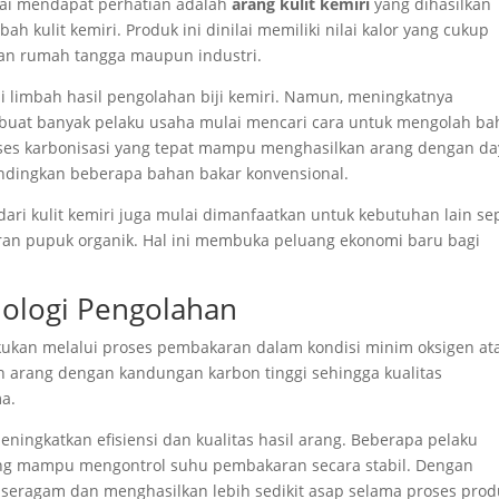
ulai mendapat perhatian adalah
arang kulit kemiri
yang dihasilkan
h kulit kemiri. Produk ini dinilai memiliki nilai kalor yang cukup
han rumah tangga maupun industri.
ai limbah hasil pengolahan biji kemiri. Namun, meningkatnya
buat banyak pelaku usaha mulai mencari cara untuk mengolah b
oses karbonisasi yang tepat mampu menghasilkan arang dengan da
andingkan beberapa bahan bakar konvensional.
ari kulit kemiri juga mulai dimanfaatkan untuk kebutuhan lain sep
uran pupuk organik. Hal ini membuka peluang ekonomi baru bagi
nologi Pengolahan
kan melalui proses pembakaran dalam kondisi minim oksigen at
an arang dengan kandungan karbon tinggi sehingga kualitas
a.
ningkatkan efisiensi dan kualitas hasil arang. Beberapa pelaku
ng mampu mengontrol suhu pembakaran secara stabil. Dengan
h seragam dan menghasilkan lebih sedikit asap selama proses prod