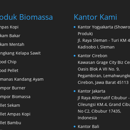
oduk Biomassa
Kantor Kami
pas Kopi
Kantor Yogyakarta (Showr
Produk)
kam Bakar
Jl. Raya Sleman - Turi KM 4
ekam Mentah
Kadisobo I, Sleman
ngkang Kelapa Sawit
Kantor Cirebon
ood Chip
Kawasan Grage City Biz Ce
Oasis Blok A VII No. 9,
od Pellet
Pegambiran, Lemahwungku
emanas Kandang Ayam
Cirebon, Jawa Barat 45113
mpor Burner
Kantor Jakarta
ompor Biomassa
Jl Raya Alternatif Cibubur -
Cileungsi KM.4, Grand Cib
llet Sekam
No C2, Cibubur 17435,
llet Ampas Kopi
Indonesia
llet Bambu
Kantor Bali